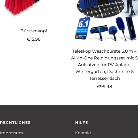
Bürstenkopf
Angebotspreis
€15,98
Teleskop Waschbürste 5,8 m –
All-in-One Reinigungsset mit 5
Aufsätzen für PV Anlage,
Wintergarten, Dachrinne &
Terrassendach
Angebotspreis
€99,98
RECHTLICHES
HILFE
Impressum
Kontakt