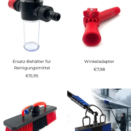
Ersatz-Behälter für
Winkeladapter
Reinigungsmittel
Angebotspreis
€7,98
Angebotspreis
€15,95
Produktempfehlungen - BoomDing